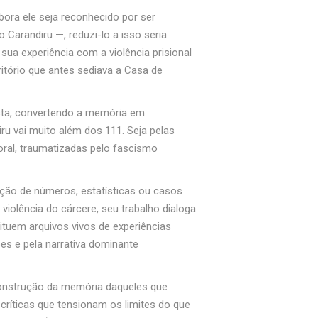
mbora ele seja reconhecido por ser
Carandiru —, reduzi-lo a isso seria
ua experiência com a violência prisional
itório que antes sediava a Casa de
vista, convertendo a memória em
ru vai muito além dos 111. Seja pelas
oral, traumatizadas pelo fascismo
ição de números, estatísticas ou casos
violência do cárcere, seu trabalho dialoga
uem arquivos vivos de experiências
es e pela narrativa dominante
econstrução da memória daqueles que
s críticas que tensionam os limites do que