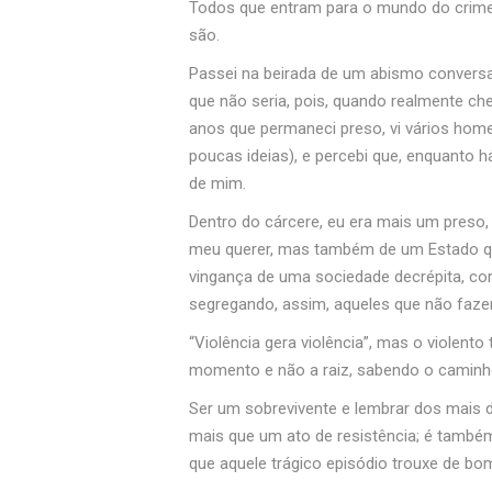
Todos que entram para o mundo do crime 
são.
Passei na beirada de um abismo convers
que não seria, pois, quando realmente che
anos que permaneci preso, vi vários hom
poucas ideias), e percebi que, enquanto 
de mim.
Dentro do cárcere, eu era mais um preso
meu querer, mas também de um Estado que 
vingança de uma sociedade decrépita, cor
segregando, assim, aqueles que não faze
“Violência gera violência”, mas o violen
momento e não a raiz, sabendo o caminho
Ser um sobrevivente e lembrar dos mais d
mais que um ato de resistência; é também
que aquele trágico episódio trouxe de bom