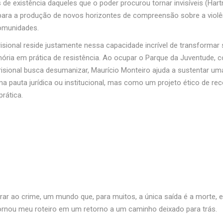
s de existência daqueles que o poder procurou tornar invisíveis (Har
para a produção de novos horizontes de compreensão sobre a violên
comunidades.
risional reside justamente nessa capacidade incrível de transformar 
a em prática de resistência. Ao ocupar o Parque da Juventude, const
isional busca desumanizar, Maurício Monteiro ajuda a sustentar um
uta jurídica ou institucional, mas como um projeto ético de recon
rática.
ar ao crime, um mundo que, para muitos, a única saída é a morte, er
ornou meu roteiro em um retorno a um caminho deixado para trás.