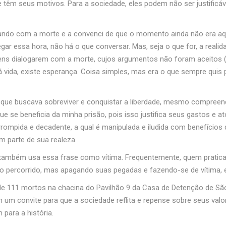
têm seus motivos. Para a sociedade, eles podem não ser justificáv
ando com a morte e a convenci de que o momento ainda não era aq
gar essa hora, não há o que conversar. Mas, seja o que for, a realid
ens dialogarem com a morte, cujos argumentos não foram aceitos 
há vida, existe esperança. Coisa simples, mas era o que sempre qui
, que buscava sobreviver e conquistar a liberdade, mesmo compree
se beneficia da minha prisão, pois isso justifica seus gastos e at
rompida e decadente, a qual é manipulada e iludida com benefícios 
m parte de sua realeza.
to também usa essa frase como vítima. Frequentemente, quem pratica
 percorrido, mas apagando suas pegadas e fazendo-se de vítima, e
e 111 mortos na chacina do Pavilhão 9 da Casa de Detenção de São 
 um convite para que a sociedade reflita e repense sobre seus val
 para a história.