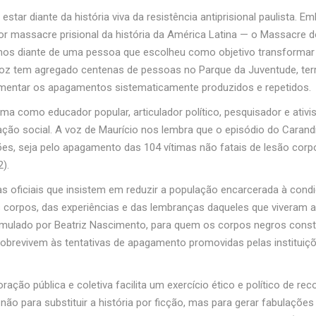
star diante da história viva da resistência antiprisional paulista. E
r massacre prisional da história da América Latina — o Massacre do 
mos diante de uma pessoa que escolheu como objetivo transformar s
voz tem agregado centenas de pessoas no Parque da Juventude, terr
mentar os apagamentos sistematicamente produzidos e repetidos.
irma como educador popular, articulador político, pesquisador e ati
ação social. A voz de Maurício nos lembra que o episódio do Carandi
es, seja pelo apagamento das 104 vítimas não fatais de lesão corp
2).
as oficiais que insistem em reduzir a população encarcerada à cond
 corpos, das experiências e das lembranças daqueles que viveram a 
ulado por Beatriz Nascimento, para quem os corpos negros constit
obrevivem às tentativas de apagamento promovidas pelas instituiçõ
ão pública e coletiva facilita um exercício ético e político de r
 não para substituir a história por ficção, mas para gerar fabulaçõe