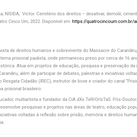
ISIDA, Victor. Cemitério dos direitos – desativar, demolir, ciment
atro Cinco Um, 2022. Disponível em:
https://quatrocincoum.com.br/a
ivista de direitos humanos e sobrevivente do Massacre do Carandiru
tema prisional paulista, onde permaneceu preso por cerca de 16 an
stórica. Atua em projetos de educação, pesquisa e preservação da
andiru, além de participar de debates, palestras e iniciativas vol
o Resgata Cidadão (IREC), instrutor de boxe e criador do canal “Pris
 prisional brasileiro.
ucador, multiartista e fundador da CiA dXs TeRrOrIsTaS. Pós-Dou
esenvolve pesquisas e projetos nas áreas de teatro, educação popul
iativas voltadas à reflexão sobre prisão, memória e direitos humano
a.