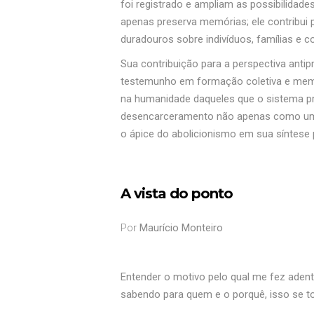
foi registrado e ampliam as possibilidade
apenas preserva memórias; ele contribui 
duradouros sobre indivíduos, famílias e 
Sua contribuição para a perspectiva antip
testemunho em formação coletiva e memóri
na humanidade daqueles que o sistema pr
desencarceramento não apenas como uma pa
o ápice do abolicionismo em sua síntese p
A vista do ponto
Por
Maurício Monteiro
Entender o motivo pelo qual me fez adentr
sabendo para quem e o porquê, isso se t