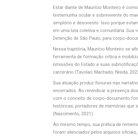
Estar diante de Maurício Monteiro é como e
testemunha ocular e sobrevivente do maio
simplório e desonesto. Isso porque esta
em uma luta coletiva e comunitária. Sua 
Detenção de São Paulo, para corpo-docu
Nessa trajetória, Maurício Monteiro se af
ferramenta de formação crítica e mobiliz
omissões do Estado e suas subnotificaçõ
carcerário (Tavolari; Machado; Nisida, 202
Sua atuação produz fissuras nas narrativ
encerrados. Ao reivindicar a presença dos
com o conceito de corpo-documento form
históricas, portadores de memórias que s
(Nascimento, 2021).
Ao mesmo tempo, sua prática de rememoraç
foram silenciados pelos arquivos oficiais,