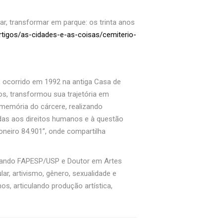
ar, transformar em parque: os trinta anos
rtigos/as-cidades-e-as-coisas/cemiterio-
, ocorrido em 1992 na antiga Casa de
os, transformou sua trajetória em
 memória do cárcere, realizando
tadas aos direitos humanos e à questão
ioneiro 84.901”, onde compartilha
torando FAPESP/USP e Doutor em Artes
ar, artivismo, gênero, sexualidade e
s, articulando produção artística,