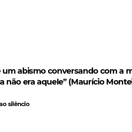
S
de um abismo conversando com a m
 não era aquele” (Maurício Montei
o silêncio