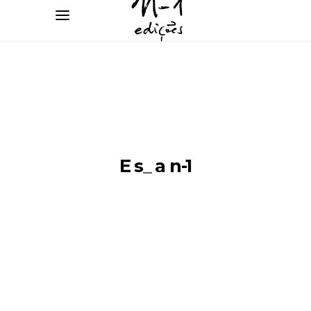
E
sc
_
a n-1