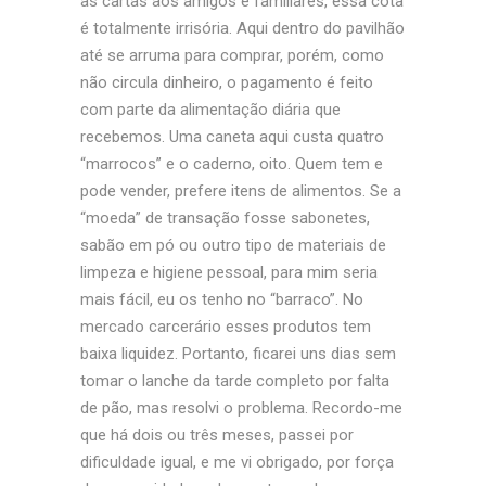
as cartas aos amigos e familiares, essa cota
é totalmente irrisória. Aqui dentro do pavilhão
até se arruma para comprar, porém, como
não circula dinheiro, o pagamento é feito
com parte da alimentação diária que
recebemos. Uma
caneta aqui custa quatro
“marrocos” e o caderno, oito. Quem tem e
pode vender, prefere itens de alimentos. Se a
“moeda” de transação fosse sabonetes,
sabão em pó ou outro tipo de materiais de
limpeza e higiene pessoal, para mim seria
mais fácil, eu os tenho no “barraco”. No
mercado carcerário esses produtos tem
baixa liquidez. Portanto, ficarei uns dias sem
tomar o lanche da tarde completo por falta
de pão, mas resolvi o problema. Recordo-me
que há dois ou três meses, passei por
dificuldade igual, e me vi obrigado, por força