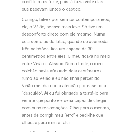
conflito mais forte, pois já fazia vinte dias
que pagavam juntos o castigo.
Comigo, talvez por sermos contemporâneos,
ele, o Véião, pegava mais leve. Só tive um
desconforto direto com ele mesmo. Numa
cela como as do latão, quando se acomoda
três colchões, fica um espaço de 30
centímetros entre eles. O meu ficava no meio
entre Véião e Alisson. Numa tarde, o meu
colchão havia afastado dois centímetros
rumo ao Véião e eu não tinha percebido.
Véião me chamou à atenção por esse meu
“descuido”. Aí eu fui obrigado a testá-lo para
ver até que ponto ele seria capaz de chegar
com suas reclamações. Olhei para o mesmo,
antes de corrigir meu “erro” e pedi-lhe que
olhasse
para mim e falei: