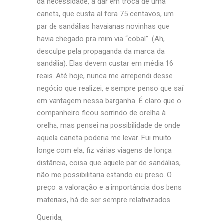
da necessidade, a dar em troca de uma
caneta, que custa aí fora 75 centavos, um
par de sandálias havaianas novinhas que
havia chegado pra mim via “cobal”. (Ah,
desculpe pela propaganda da marca da
sandália). Elas devem custar em média 16
reais. Até hoje, nunca me arrependi desse
negócio que realizei, e sempre penso que saí
em vantagem nessa barganha. É claro que o
companheiro ficou sorrindo de orelha à
orelha, mas pensei
na possibilidade de onde
aquela caneta poderia me levar. Fui muito
longe com ela, fiz várias viagens de longa
distância, coisa que aquele par de sandálias,
não me possibilitaria estando eu preso. O
preço, a valoração e a importância dos bens
materiais, há de ser sempre relativizados.
Querida,