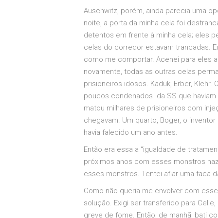
Auschwitz, porém, ainda parecia uma opçã
noite, a porta da minha cela foi destran
detentos em frente à minha cela; eles p
celas do corredor estavam trancadas. Eu
como me comportar. Acenei para eles am
novamente, todas as outras celas perm
prisioneiros idosos. Kaduk, Erber, Kleh
poucos condenados da SS que haviam si
matou milhares de prisioneiros com inj
chegavam. Um quarto, Boger, o inventor 
havia falecido um ano antes.
Então era essa a “igualdade de tratamen
próximos anos com esses monstros nazi
esses monstros. Tentei afiar uma faca d
Como não queria me envolver com esses 
solução. Exigi ser transferido para Cell
greve de fome. Então, de manhã, bati com