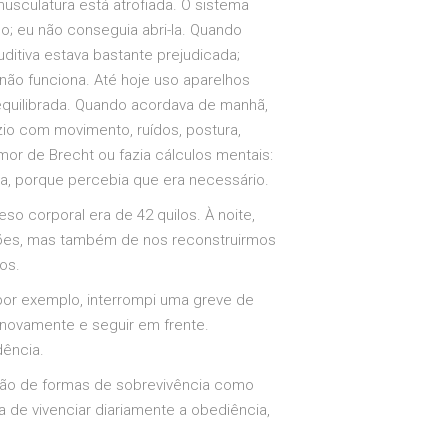
sculatura está atrofiada. O sistema
o; eu não conseguia abri-la. Quando
ditiva estava bastante prejudicada;
ão funciona. Até hoje uso aparelhos
sequilibrada. Quando acordava de manhã,
zio com movimento, ruídos, postura,
r de Brecht ou fazia cálculos mentais:
a, porque percebia que era necessário.
o corporal era de 42 quilos. À noite,
ações, mas também de nos reconstruirmos
os.
por exemplo, interrompi uma greve de
r novamente e seguir em frente.
dência.
ação de formas de sobrevivência como
 de vivenciar diariamente a obediência,