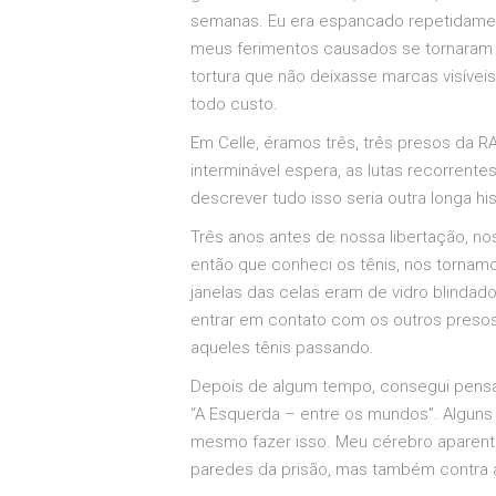
semanas. Eu era espancado repetidamen
meus ferimentos causados se tornaram e
tortura que não deixasse marcas visívei
todo custo.
Em Celle, éramos três, três presos da R
interminável espera, as lutas recorrente
descrever tudo isso seria outra longa his
Três anos antes de nossa libertação, n
então que conheci os tênis, nos tornamo
janelas das celas eram de vidro blinda
entrar em contato com os outros presos
aqueles tênis passando.
Depois de algum tempo, consegui pensar
“A Esquerda – entre os mundos”. Alguns 
mesmo fazer isso. Meu cérebro aparent
paredes da prisão, mas também contra