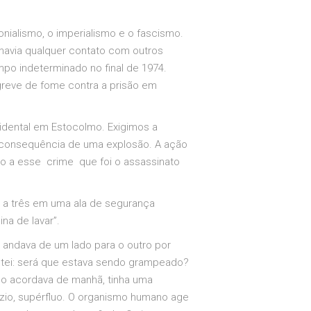
lonialismo, o imperialismo e o fascismo.
havia qualquer contato com outros
po indeterminado no final de 1974.
 greve de fome contra a prisão em
dental em Estocolmo. Exigimos a
m consequência de uma explosão. A ação
o a esse crime que foi o assassinato
s a três em uma ala de segurança
na de lavar”.
andava de um lado para o outro por
ustei: será que estava sendo grampeado?
ando acordava de manhã, tinha uma
zio, supérfluo. O organismo humano age