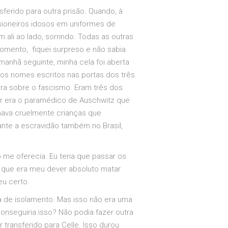
sferido para outra prisão. Quando, à
risioneiros idosos em uniformes de
ali ao lado, sorrindo. Todas as outras
momento, fiquei surpreso e não sabia
anhã seguinte, minha cela foi aberta
s nomes escritos nas portas dos três
ura sobre o fascismo. Eram três dos
r era o paramédico de Auschwitz que
nava cruelmente crianças que
ante a escravidão também no Brasil,
 me oferecia. Eu teria que passar os
 que era meu dever absoluto matar
eu certo.
a de isolamento. Mas isso não era uma
conseguiria isso? Não podia fazer outra
 transferido para Celle. Isso durou