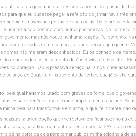
o útil para os governantes. Três anos após minha prisão, fui tran
cada para que eu pudesse pegar a refeição do jantar, havia três p
ermaneciam imóveis nas portas de suas celas. Os guardas estavam 
 nunca tinha tido contato com outros prisioneiros. No primeiro 
igavelmente, mas não houve nenhuma reação. Foi estranho. Na m
aneceram fechadas como sempre, e pude pegar água quente. Vi o
r. Os nomes não me eram desconhecidos. Eu os conhecia da literat
do condenados no Julgamento de Auschwitz, em Frankfurt. Kleh
eções no coração. Kaduk prestava serviço na rampa, onde assassi
do balanço de Boger, um instrumento de tortura que já existia dur
to” pela qual havíamos lutado com greves de fome, que o governo
stas. Essa experiência me deixou completamente abalado. Senti
a minha cela para transformá-la em arma, o que, felizmente, não d
nazistas, a única opção que me restava era ficar sozinho na cel
e, outra prisão, para ficar com outros três presos da RAF. Como eu 
 o pé na porta da cela para tornar pública minha exigência de ser