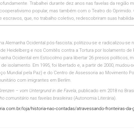
fundamente. Trabalhei durante dez anos nas favelas da região 
do cooperativismo popular, mas também com o Teatro do Oprimido. 
escravos, que, no trabalho coletivo, redescobriram suas habilid
na Alemanha Ocidental pós-fascista; politizou-se e radicalizou-se
 de Heidelberg e nos Comitês contra a Tortura por Isolamento de P
ha Ocidental em Estocolmo para libertar 26 presos políticos, m
e isolamento. Em 1995, foi libertado e, a partir de 2000, mudou-se
iço Mundial pela Paz) e do Centro de Assessoria ao Movimento Pop
munitário com imigrantes em Berlim.
Grenzen – vom Untergrund in die Favela
, publicado em 2018 no Brasi
o comunitário nas favelas brasileiras
(Autonomia Literária).
aria.com.br/loja/historia-nao-contadas/atravessando-fronteiras-da-