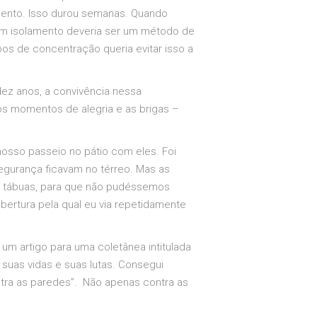
mento. Isso durou semanas. Quando
 em isolamento deveria ser um método de
os de concentração queria evitar isso a
dez anos, a convivência nessa
 os momentos de alegria e as brigas –
nosso passeio no pátio com eles. Foi
segurança ficavam no térreo. Mas as
de tábuas, para que não pudéssemos
bertura pela qual eu via repetidamente
um artigo para uma coletânea intitulada
suas vidas e suas lutas. Consegui
tra as paredes”. Não apenas contra as