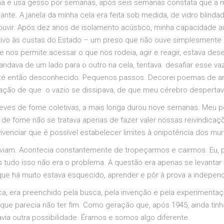
 e usa gesso por semanas, após seis semanas constata que a mu
e. A janela da minha cela era feita sob medida, de vidro blindad
 ouvir. Após dez anos de isolamento acústico, minha capacidade au
tivo às custas do Estado – um preso que não ouve simplesmente n
e nos permite acessar o que nos rodeia, agir e reagir, estava de
ndava de um lado para o outro na cela, tentava desafiar esse va
até então desconhecido. Pequenos passos. Decorei poemas de amo
nsação de que o vazio se dissipava, de que meu cérebro despertav
reves de fome coletivas, a mais longa durou nove semanas. Meu pes
e de fome não se tratava apenas de fazer valer nossas reivindic
ivenciar que é possível estabelecer limites à onipotência dos mur
a viam. Acontecia constantemente de tropeçarmos e cairmos. Eu, 
as tudo isso não era o problema. A questão era apenas se levanta
que há muito estava esquecido, aprender e pôr à prova a indepen
oca, era preenchido pela busca, pela invenção e pela experiment
e parecia não ter fim. Como geração que, após 1945, ainda tinha
avia outra possibilidade. Éramos e somos algo diferente.