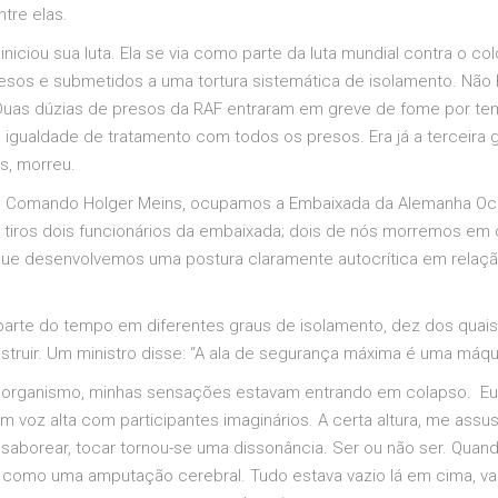
ntre elas.
niciou sua luta. Ela se via como parte da luta mundial contra o co
esos e submetidos a uma tortura sistemática de isolamento. Não 
Duas dúzias de presos da RAF entraram em greve de fome por tem
a igualdade de tratamento com todos os presos. Era já a terceira
s, morreu.
mo Comando Holger Meins, ocupamos a Embaixada da Alemanha Oci
 a tiros dois funcionários da embaixada; dois de nós morremos e
que desenvolvemos uma postura claramente autocrítica em relaçã
 parte do tempo em diferentes graus de isolamento, dez dos quai
ruir. Um ministro disse: “A ala de segurança máxima é uma máqui
u organismo, minhas sensações estavam entrando em colapso. Eu 
m voz alta com participantes imaginários. A certa altura, me ass
ar, saborear, tocar tornou-se uma dissonância. Ser ou não ser. Qu
 como uma amputação cerebral. Tudo estava vazio lá em cima, va