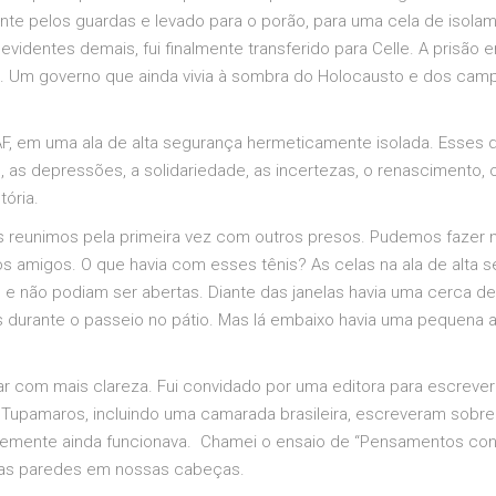
te pelos guardas e levado para o porão, para uma cela de isola
videntes demais, fui finalmente transferido para Celle. A prisão
s. Um governo que ainda vivia à sombra do Holocausto e dos camp
AF, em uma ala de alta segurança hermeticamente isolada. Esses 
s, as depressões, a solidariedade, as incertezas, o renascimento,
tória.
os reunimos pela primeira vez com outros presos. Pudemos fazer 
s amigos. O que havia com esses tênis? As celas na ala de alta 
do e não podiam ser abertas. Diante das janelas havia uma cerca 
 durante o passeio no pátio. Mas lá embaixo havia uma pequena a
 com mais clareza. Fui convidado por uma editora para escrever 
Tupamaros, incluindo uma camarada brasileira, escreveram sobre 
emente ainda funcionava. Chamei o ensaio de “Pensamentos con
 as paredes em nossas cabeças.