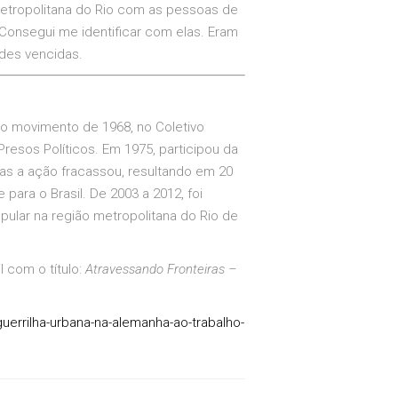
metropolitana do Rio com as pessoas de
Consegui me identificar com elas. Eram
ades vencidas.
 no movimento de 1968, no Coletivo
resos Políticos. Em 1975, participou da
as a ação fracassou, resultando em 20
 para o Brasil. De 2003 a 2012, foi
ular na região metropolitana do Rio de
l com o título:
Atravessando Fronteiras –
guerrilha-urbana-na-alemanha-ao-trabalho-