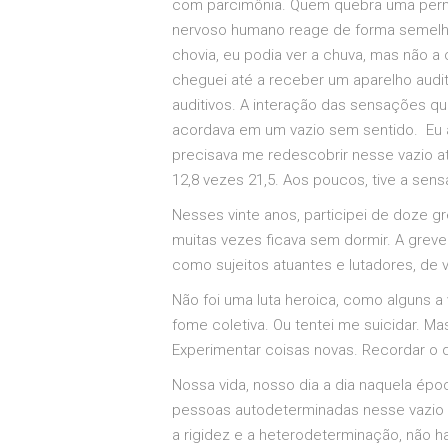
com parcimônia. Quem quebra uma perna
nervoso humano reage de forma semelhant
chovia, eu podia ver a chuva, mas não a
cheguei até a receber um aparelho audi
auditivos. A interação das sensações qu
acordava em um vazio sem sentido. Eu a
precisava me redescobrir nesse vazio 
12,8 vezes 21,5. Aos poucos, tive a se
Nesses vinte anos, participei de doze g
muitas vezes ficava sem dormir. A grev
como sujeitos atuantes e lutadores, de v
Não foi uma luta heroica, como alguns 
fome coletiva. Ou tentei me suicidar. M
Experimentar coisas novas. Recordar o 
Nossa vida, nosso dia a dia naquela ép
pessoas autodeterminadas nesse vazio qu
a rigidez e a heterodeterminação, não h