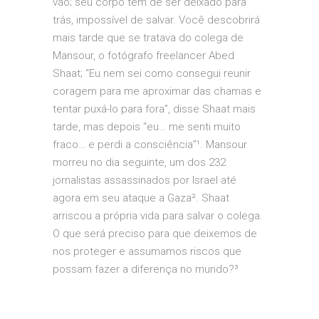
vão; seu corpo tem de ser deixado para
trás, impossível de salvar. Você descobrirá
mais tarde que se tratava do colega de
Mansour, o fotógrafo freelancer Abed
Shaat; “Eu nem sei como consegui reunir
coragem para me aproximar das chamas e
tentar puxá-lo para fora”, disse Shaat mais
tarde, mas depois “eu… me senti muito
fraco… e perdi a consciência”¹. Mansour
morreu no dia seguinte, um dos 232
jornalistas assassinados por Israel até
agora em seu ataque a Gaza². Shaat
arriscou a própria vida para salvar o colega.
O que será preciso para que deixemos de
nos proteger e assumamos riscos que
possam fazer a diferença no mundo?³