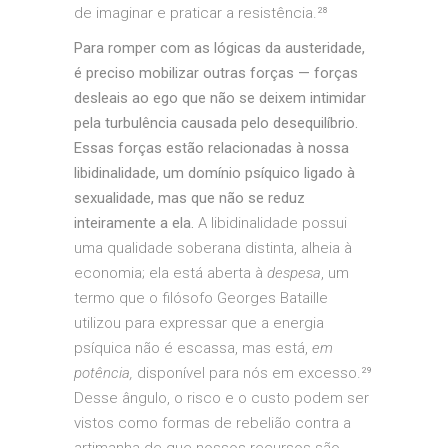
de imaginar e praticar a resistência.²⁸
Para romper com as lógicas da austeridade,
é preciso mobilizar outras forças — forças
desleais ao ego que não se deixem intimidar
pela turbulência causada pelo desequilíbrio.
Essas forças estão relacionadas à nossa
libidinalidade, um domínio psíquico ligado à
sexualidade, mas que não se reduz
inteiramente a ela.
A libidinalidade possui
uma qualidade soberana distinta, alheia à
economia; ela está aberta à
despesa
, um
termo que o filósofo Georges Bataille
utilizou para expressar que a energia
psíquica não é escassa, mas está,
em
potência,
disponível para nós em excesso.²⁹
Desse ângulo, o risco e o custo podem ser
vistos como formas de rebelião contra a
artimanha de que nossos recursos são