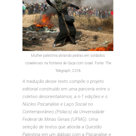
Mulher palestina atirando pedras em soldados
israelenses na fronteira de Gaza com Israel. Fonte: The
Telegraph, 2018
A tradução desse texto compõe o projeto
editorial construído em uma parceria entre o
coletivo desorientalismos, a n-1 edições e o
Núcleo Psicanálise e Laço Social no
Contemporâneo (Psilacs) da Universidade
Federal de Minas Gerais (UFMG). Uma
seleção de textos que aborda a Questão
Palestina em um diálogo com a Psicanálise e