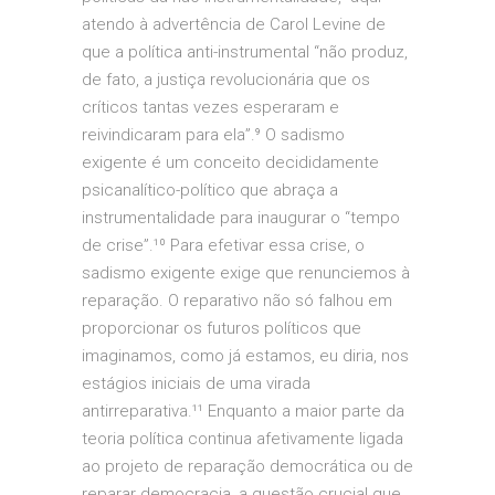
atendo à advertência de Carol Levine de
que a política anti-instrumental “não produz,
de fato, a justiça revolucionária que os
críticos tantas vezes esperaram e
reivindicaram para ela”.⁹ O sadismo
exigente é um conceito decididamente
psicanalítico-político que abraça a
instrumentalidade para inaugurar o “tempo
de crise”.¹⁰ Para efetivar essa crise, o
sadismo exigente exige que renunciemos à
reparação. O reparativo não só falhou em
proporcionar os futuros políticos que
imaginamos, como já estamos, eu diria, nos
estágios iniciais de uma virada
antirreparativa.¹¹ Enquanto a maior parte da
teoria política continua afetivamente ligada
ao projeto de reparação democrática ou de
reparar democracia, a questão crucial que