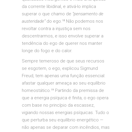
da corrente libidinal, e ativá-lo implica
superar o que chamo de
“pensamento de
austeridade”
do ego.¹⁸ Não podemos nos
revoltar contra a injustiça sem nos
descentrarmos, e isso envolve superar a
tendência do ego de querer nos manter
longe do fogo e do calor.
Sempre temeroso de que seus recursos
se esgotem, o ego, explicou Sigmund
Freud, tem apenas uma função essencial:
afastar qualquer ameaça ao seu equilíbrio
homeostático.¹⁹ Partindo da premissa de
que a energia psíquica é finita, o ego opera
com base no princípio da escassez,
vigiando nossas energias psíquicas. Tudo o
que perturba seu equilíbrio energético —
não apenas se deparar com incêndios, mas