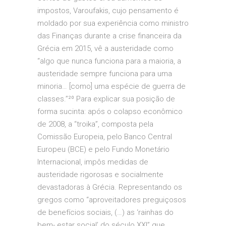
impostos, Varoufakis, cujo pensamento é
moldado por sua experiência como ministro
das Finanças durante a crise financeira da
Grécia em 2015, vê a austeridade como
“algo que nunca funciona para a maioria, a
austeridade sempre funciona para uma
minoria… [como] uma espécie de guerra de
classes.”²⁰ Para explicar sua posição de
forma sucinta: após o colapso econômico
de 2008, a “troika”, composta pela
Comissão Europeia, pelo Banco Central
Europeu (BCE) e pelo Fundo Monetário
Internacional, impôs medidas de
austeridade rigorosas e socialmente
devastadoras à Grécia. Representando os
gregos como “aproveitadores preguiçosos
de benefícios sociais, (…) as ‘rainhas do
bem- estar social’ do século XXI” que