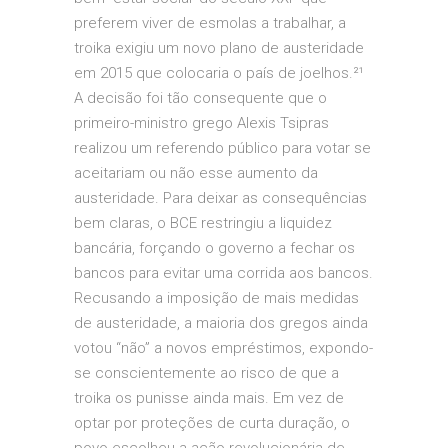
preferem viver de esmolas a trabalhar, a
troika exigiu um novo plano de austeridade
em 2015 que colocaria o país de joelhos.²¹
A decisão foi tão consequente que o
primeiro-ministro grego Alexis Tsipras
realizou um referendo público para votar se
aceitariam ou não esse aumento da
austeridade. Para deixar as consequências
bem claras, o BCE restringiu a liquidez
bancária, forçando o governo a fechar os
bancos para evitar uma corrida aos bancos.
Recusando a imposição de mais medidas
de austeridade, a maioria dos gregos ainda
votou “não” a novos empréstimos, expondo-
se conscientemente ao risco de que a
troika os punisse ainda mais. Em vez de
optar por proteções de curta duração, o
povo escolheu a ação revolucionária de