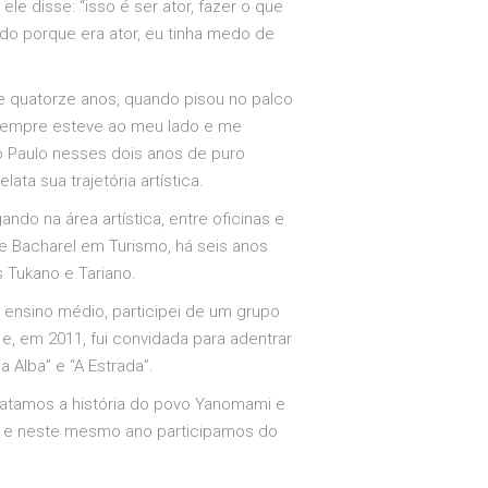
ele disse: “isso é ser ator, fazer o que
do porque era ator, eu tinha medo de
e quatorze anos, quando pisou no palco
 sempre esteve ao meu lado e me
o Paulo nesses dois anos de puro
ata sua trajetória artística.
do na área artística, entre oficinas e
e Bacharel em Turismo, há seis anos
 Tukano e Tariano.
 ensino médio, participei de um grupo
 e, em 2011, fui convidada para adentrar
a Alba” e “A Estrada”.
elatamos a história do povo Yanomami e
014 e neste mesmo ano participamos do