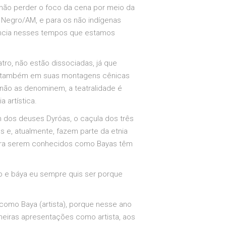
 não perder o foco da cena por meio da
o Negro/AM, e para os não indígenas
stência nesses tempos que estamos
tro, não estão dissociadas, já que
ya, também em suas montagens cênicas
 não as denominem, a teatralidade é
 artística.
 dos deuses Dyróas, o caçula dos três
 e, atualmente, fazem parte da etnia
 para serem conhecidos como Bayas têm
ivo e báya eu sempre quis ser porque
como Baya (artista), porque nesse ano
meiras apresentações como artista, aos