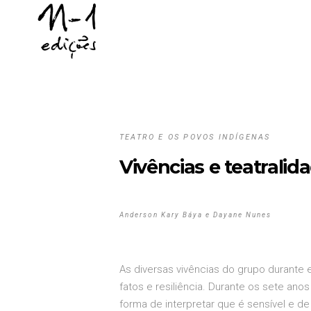
TEATRO E OS POVOS INDÍGENAS
Vivências e teatrali
Anderson Kary Báya e Dayane Nunes
As diversas vivências do grupo durante 
fatos e resiliência. Durante os sete an
forma de interpretar que é sensível e