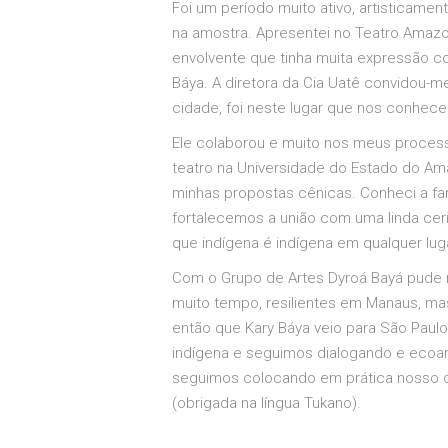
Foi um período muito ativo, artisticame
na amostra. Apresentei no Teatro Amazo
envolvente que tinha muita expressão c
Báya. A diretora da Cia Uatê convidou-m
cidade, foi neste lugar que nos conhece
Ele colaborou e muito nos meus process
teatro na Universidade do Estado do Am
minhas propostas cênicas. Conheci a fam
fortalecemos a união com uma linda ceri
que indígena é indígena em qualquer lug
Com o Grupo de Artes Dyroá Bayá pude rea
muito tempo, resilientes em Manaus, ma
então que Kary Báya veio para São Paul
indígena e seguimos dialogando e ecoan
seguimos colocando em prática nosso ofí
(obrigada na língua Tukano).