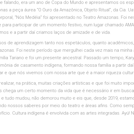
nte falando, era um ano de Copa do Mundo e apresentamos os espe
nas a peça áurea “O Ouro da Amazônica, Objeto Ritual”, da Cia. U
orporal, “Nós Medéia” foi apresentado no Teatro Amazonas. Foi 
e para participar de um momento festivo, num lugar chamado AMARN
mos e a partir daí criamos laços de amizade e de vida.
os de aprendizagem tanto nos espetáculos, quanto acadêmicos, 
azonas. Foi neste período que mergulhei cada vez mais na minha 
ília Tariano e foi um presente ancestral. Passado um tempo, Kary
mônia de casamento indígena, formando nossa família a partir daí
ar e que nós vivemos com nossa arte que é a maior riqueza cultu
lizar, na prática, muitas criações artísticas e que foi muito impo
s chega um certo momento da vida que é necessário ir em busca
o e tudo mudou, não demorou muito e eis que, desde 2019, estam
do nossos saberes por meio do teatro e áreas afins. Como sempre
cio. Cultura indígena é envolvida com as artes integradas. Ayú! 