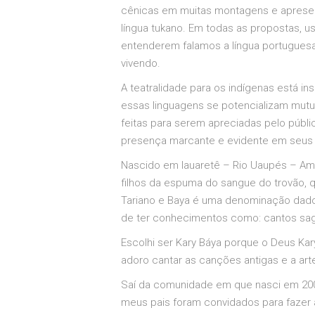
cênicas em muitas montagens e apresent
língua tukano. Em todas as propostas, us
entenderem falamos a língua portuguesa 
vivendo.
A teatralidade para os indígenas está i
essas linguagens se potencializam mut
feitas para serem apreciadas pelo públ
presença marcante e evidente em seus man
Nascido em Iauaretê – Rio Uaupés – Ama
filhos da espuma do sangue do trovão, 
Tariano e Baya é uma denominação dado 
de ter conhecimentos como: cantos sag
Escolhi ser Kary Báya porque o Deus Kar
adoro cantar as canções antigas e a art
Saí da comunidade em que nasci em 2002
meus pais foram convidados para fazer 