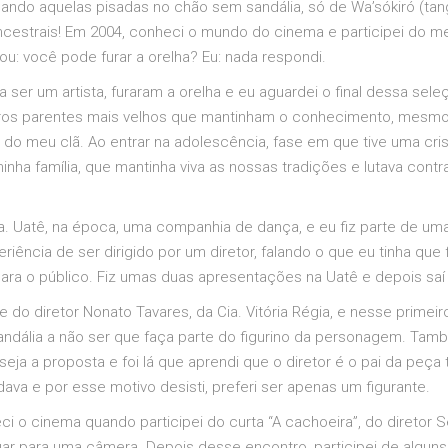
 dando aquelas pisadas no chão sem sandália, só de Wa’sókiró (t
cestrais! Em 2004, conheci o mundo do cinema e participei do me
ou: você pode furar a orelha? Eu: nada respondi.
ser um artista, furaram a orelha e eu aguardei o final dessa sele
os parentes mais velhos que mantinham o conhecimento, mesmo 
 do meu clã. Ao entrar na adolescência, fase em que tive uma cris
minha família, que mantinha viva as nossas tradições e lutava con
a. Uatê, na época, uma companhia de dança, e eu fiz parte de u
periência de ser dirigido por um diretor, falando o que eu tinha que
para o público. Fiz umas duas apresentações na Uatê e depois saí 
 do diretor Nonato Tavares, da Cia. Vitória Régia, e nesse primei
ndália a não ser que faça parte do figurino da personagem. Tam
eja a proposta e foi lá que aprendi que o diretor é o pai da peça 
a e por esse motivo desisti, preferi ser apenas um figurante.
i o cinema quando participei do curta “A cachoeira”, do diretor S
ar para uma câmera. Depois desse encontro, participei de alguns