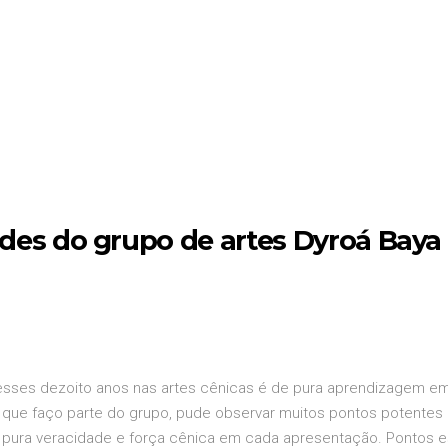
dades do grupo de artes Dyroá Baya
esses dezoito anos nas artes cênicas é de pura aprendizagem em m
os que faço parte do grupo, pude observar muitos pontos potentes
 de pura veracidade e força cênica em cada apresentação. Pont