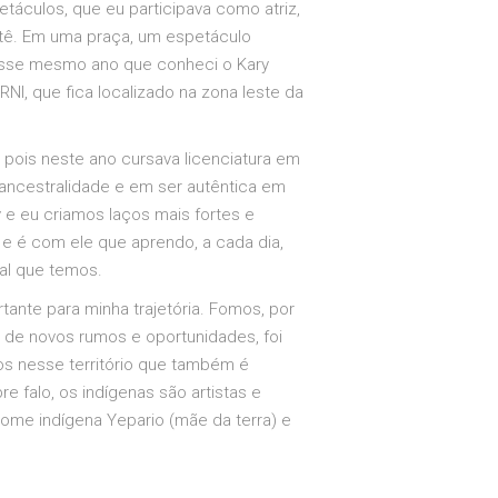
táculos, que eu participava como atriz,
atê. Em uma praça, um espetáculo
nesse mesmo ano que conheci o Kary
I, que fica localizado na zona leste da
pois neste ano cursava licenciatura em
ancestralidade e em ser autêntica em
 e eu criamos laços mais fortes e
 e é com ele que aprendo, a cada dia,
ral que temos.
rtante para minha trajetória. Fomos, por
 de novos rumos e oportunidades, foi
os nesse território que também é
 falo, os indígenas são artistas e
Nome indígena Yepario (mãe da terra) e