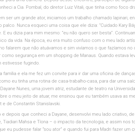
conheci a Cia. Pombal, do diretor Luiz Vitali, que tinha como foco 
 em ser um grande ator, iniciamos um trabalho chamado Iapinari, 
palco. Nunca esqueci uma coisa que ele dizia: “Cuidado Kary Báya
te. E eu dizia para mim mesmo: “eu não quero ser besta”. Continu
ico da vida. Na época, eu era muito confuso com o meu lado artís
ho falarem que não atuávamos e sim vivíamos o que fazíamos no 
lhar como segurança em um shopping de Manaus. Quando estava leva
 estivesse fugindo.
 família e ela me fez um convite para ir dar uma oficina de dança
mo eu tinha uma rotina de casa-trabalho-casa, para dar uma saída,
eci Dayane Nunes, uma jovem atriz, estudante de teatro na Univers
obre o meu jeito de atuar, me ensinou que eu também usava as m
 de Constantin Stanislavski.
 depois que conheci a Dayane, desenvolvi meu lado criativo, de 
Tiadiari Mahsa e Tíona – o impacto da tecnologia, e assim nos t
que eu pudesse falar “sou ator” e quando fui para Madri fazer u