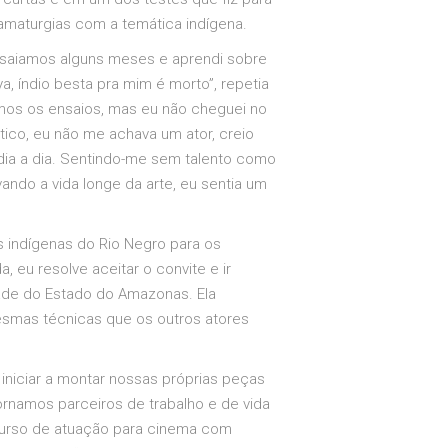
dramaturgias com a temática indígena.
ensaiamos alguns meses e aprendi sobre
, índio besta pra mim é morto”, repetia
amos os ensaios, mas eu não cheguei no
tico, eu não me achava um ator, creio
dia a dia. Sentindo-me sem talento como
ndo a vida longe da arte, eu sentia um
s indígenas do Rio Negro para os
 eu resolve aceitar o convite e ir
idade do Estado do Amazonas. Ela
esmas técnicas que os outros atores
iniciar a montar nossas próprias peças
ornamos parceiros de trabalho e de vida
m curso de atuação para cinema com