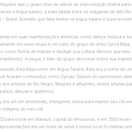
ações que o grupo teve de utilizar da improvisação teatral para
amos a língua tukano, a mais falada entre os indígenas do Alto Ri
– Brasil. Acredito que falar textos na língua tukano é pura resi
nserida em suas manifestações artísticas como dança, música e tea
uamente em seus rituais e, no caso do grupo de artes Dyroá Bá
ico como forma de manter e divulgar sua cultura. Mesmo que eles
ifestos. A seguir, o líder do grupo descreve sobre sua trajetória
zonas, Kary Báya nome em língua Tariano, Kary era o nome de um
que ficaram conhecidos como Dyroás. Depois do nascimento deles
aos artistas do Rio Negro, Waupés e afluentes, esses artistas
rados, danças e grafismos.
y era um ser destemido, inteligente, lutava para manter seu clã v
e indígena do meu clã.
 para morar em Manaus, capital do Amazonas, e em 2003 iniciei 
apresentações em um hotel de selva e nesse local fiz minhas pri