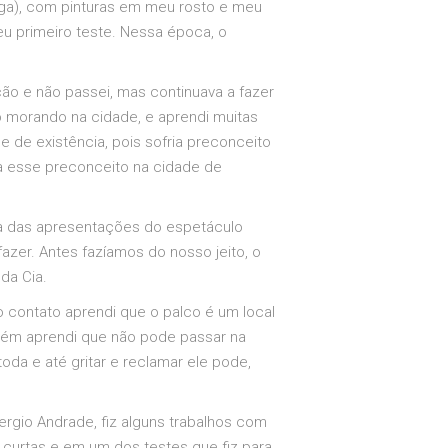
anga), com pinturas em meu rosto e meu
u primeiro teste. Nessa época, o
ção e não passei, mas continuava a fazer
morando na cidade, e aprendi muitas
e de existência, pois sofria preconceito
tra esse preconceito na cidade de
ma das apresentações do espetáculo
 fazer. Antes fazíamos do nosso jeito, o
da Cia.
ro contato aprendi que o palco é um local
bém aprendi que não pode passar na
toda e até gritar e reclamar ele pode,
ergio Andrade, fiz alguns trabalhos com
 curtas e em um dos testes que fiz para