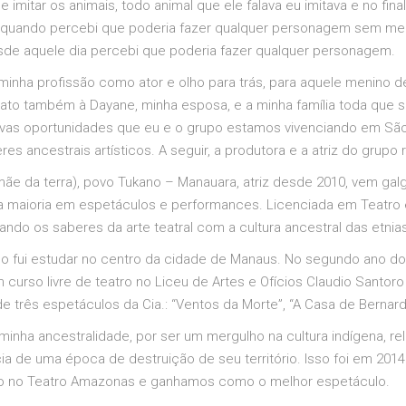
imitar os animais, todo animal que ele falava eu imitava e no final 
oi quando percebi que poderia fazer qualquer personagem sem me
sde aquele dia percebi que poderia fazer qualquer personagem.
minha profissão como ator e olho para trás, para aquele menino d
grato também à Dayane, minha esposa, e a minha família toda que
 novas oportunidades que eu e o grupo estamos vivenciando em Sã
 ancestrais artísticos. A seguir, a produtora e a atriz do grupo rel
e da terra), povo Tukano – Manauara, atriz desde 2010, vem galgan
ua maioria em espetáculos e performances. Licenciada em Teatro 
do os saberes da arte teatral com a cultura ancestral das etnias
do fui estudar no centro da cidade de Manaus. No segundo ano do
curso livre de teatro no Liceu de Artes e Ofícios Claudio Santoro
 de três espetáculos da Cia.: “Ventos da Morte”, “A Casa de Bernard
 minha ancestralidade, por ser um mergulho na cultura indígena, r
cia de uma época de destruição de seu território. Isso foi em 2
zado no Teatro Amazonas e ganhamos como o melhor espetáculo.