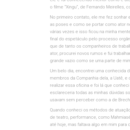
o filme “Xingu”, de Fernando Meirelles, 
No primeiro contato, ele me fez sonhar
as poses e como se portar como ator no 
várias vezes e isso ficou na minha men
final do espetáculo pelo processo orgân
que de tanto os companheiros de trabal
ator, procurei novos rumos e fui traba
grande vazio como se uma parte de mim
Um belo dia, encontrei uma conhecida da
membros da Companhia dela, a Uatê, e co
realizar essa oficina e foi lá que conh
esclareceria todas as minhas dúvidas s
usavam sem perceber como a de Brecht e
Quando conheci os métodos de atuação e
de teatro, performance, como Mahmiasé, 
até hoje, mas faltava algo em mim para 