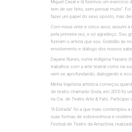
Miguel Casal e lá fizemos um exercício de 
tem de ser feito, sem pensar muito”. F
fazer um papel do sexo oposto, mas de
Com meus vinte e cinco anos, assumi a 
pela primeira vez, e só agradeço. Sou 
fizeram o artista que sou. Gratidão às
envolvimento e diálogo dos nossos saberes
Dayane Nunes, nome indígena Yepario (mã
trabalhos com a arte teatral como na s
vem se aprofundando, dialogando e ecoan
Minha trajetória artística começou quan
de teatro chamado Gruta, em 2010 fiz um 
na Cia. de Teatro Arte & Fato. Participei
“A Estrada” foi a que mais contemplou a
suas formas de sobrevivência e resiliên
Festival de Teatro da Amazônia, reali