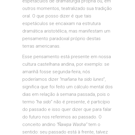
espetáculos de dramaturgia própria ou, em
outros momentos, teatralizado sua tradição
oral. O que posso dizer é que tais
espetáculos se encaixam na estrutura
dramática aristotélica, mas manifestam um
pensamento paradoxal próprio destas
terras americanas.
Esse pensamento está presente em nossa
cultura castelhana andina, por exemplo: se
amanhã fosse segunda-feira, nós
poderíamos dizer
“mañana ha sido lunes
”,
significa que foi feito um cálculo mental dos
dias em relação à semana passada, pois o
termo
“ha sido
” não é presente, é particípio
do passado e isso quer dizer que para falar
do futuro nos referimos ao passado. O
conceito andino
“Ñawpa Washa”
tem o
sentido: seu passado está à frente, talvez