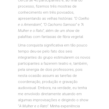
cerca de 40 participantes e, ao final do
processo, fizemos três mostras de
conhecimento em três povoados,
apresentando as velhas histórias:
“O Coelho
e o Amendoim”,
“O Cachorro Sarnoso”
e
“A
Mulher e o Rato”
, além de um
show
de
palafitas com fantasias de fibra vegetal.
Uma conquista significativa em tão pouco
tempo deu-se pelo fato dos seis
integrantes do grupo estimularem os novos
participantes a fazerem teatro e, também,
pela sinergia de dois professores, pois
nesta ocasião assumi as tarefas de
coordenação, produção e gravação
audiovisual. Embora, na verdade, eu tenha
me envolvido diretamente atuando em
algumas improvisações e dirigindo o show
“
A Mulher e o Rato”
. Minha experiência