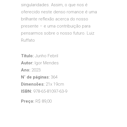
singularidades. Assim, o que nos é
oferecido neste denso romance é uma
brilhante reflexão acerca do nosso
presente – e uma contribuição para
pensarmos sobre o nosso futuro. Luiz
Ruffato
Título:
Junho Febril
Autor:
Igor Mendes
Ano:
2023
N˚ de páginas:
364
Dimensões:
21x 19cm
ISBN:
978-65-81097-63-9
Preço:
R$ 89,00