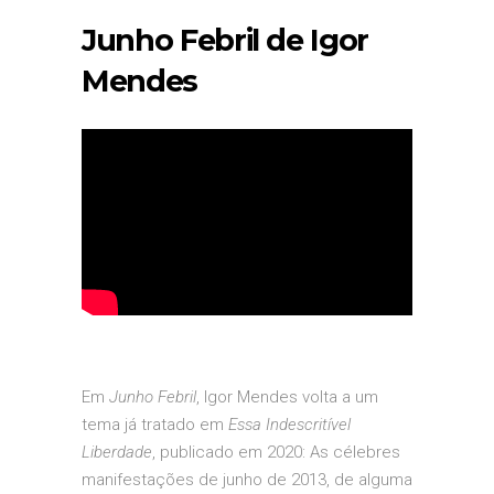
Junho Febril de Igor
Mendes
Em
Junho Febril
, Igor Mendes volta a um
tema já tratado em
Essa Indescritível
Liberdade
, publicado em 2020: As célebres
manifestações de junho de 2013, de alguma