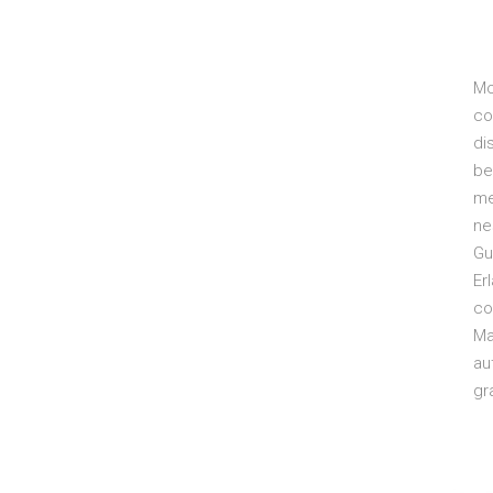
Mo
co
di
be
me
ne
Gui
Er
co
Ma
au
gr