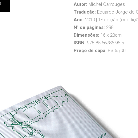
Autor:
Michel Carrouges
R
Tradução:
Eduardo Jorge de Ol
Ano:
2019 | 1ª edição (coediçã
N˚ de páginas:
288
Dimensões:
16 x 23cm
ISBN:
978-85-66786-96-5
Preço de capa:
R$ 65,00