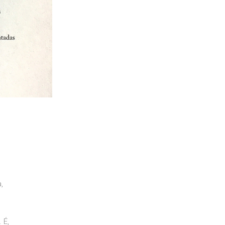
,
 É,