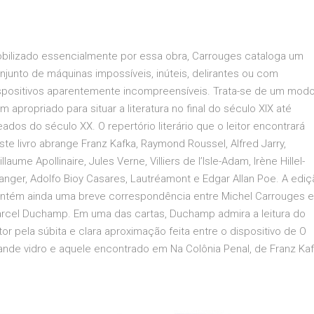
bilizado essencialmente por essa obra, Carrouges cataloga um
njunto de máquinas impossíveis, inúteis, delirantes ou com
spositivos aparentemente incompreensíveis. Trata-se de um mod
m apropriado para situar a literatura no final do século XIX até
ados do século XX. O repertório literário que o leitor encontrará
ste livro abrange Franz Kafka, Raymond Roussel, Alfred Jarry,
llaume Apollinaire, Jules Verne, Villiers de l’Isle-Adam, Irène Hillel-
langer, Adolfo Bioy Casares, Lautréamont e Edgar Allan Poe. A ediç
ntém ainda uma breve correspondência entre Michel Carrouges e
rcel Duchamp. Em uma das cartas, Duchamp admira a leitura do
tor pela súbita e clara aproximação feita entre o dispositivo de O
ande vidro e aquele encontrado em Na Colônia Penal, de Franz Kaf