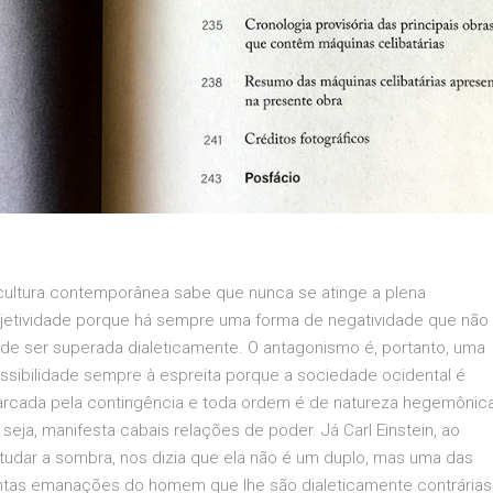
cultura contemporânea sabe que nunca se atinge a plena
jetividade porque há sempre uma forma de negatividade que não
de ser superada dialeticamente. O antagonismo é, portanto, uma
ssibilidade sempre à espreita porque a sociedade ocidental é
rcada pela contingência e toda ordem é de natureza hegemônica
 seja, manifesta cabais relações de poder. Já Carl Einstein, ao
tudar a sombra, nos dizia que ela não é um duplo, mas uma das
ntas emanações do homem que lhe são dialeticamente contrárias.