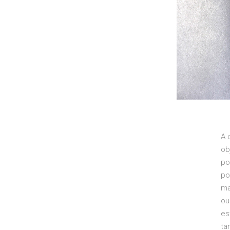
A 
ob
po
po
ma
ou
es
ta