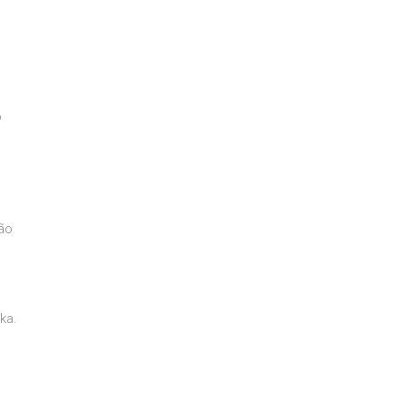
o
ão
ka.