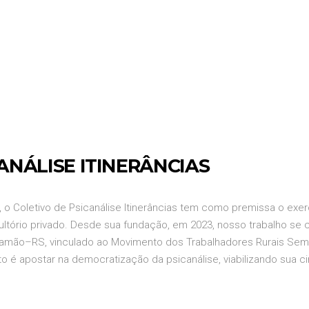
CANÁLISE ITINERÂNCIAS
 o Coletivo de Psicanálise Itinerâncias tem como premissa o exer
nsultório privado. Desde sua fundação, em 2023, nosso trabalho se
Viamão–RS, vinculado ao Movimento dos Trabalhadores Rurais Sem
sito é apostar na democratização da psicanálise, viabilizando sua