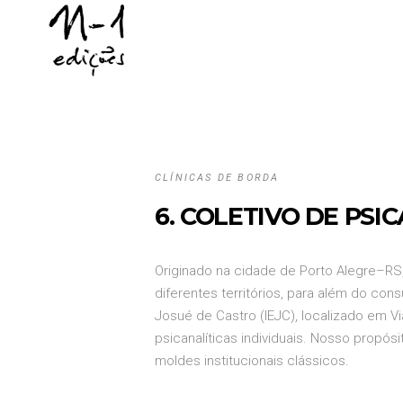
CLÍNICAS DE BORDA
6. COLETIVO DE PSI
Originado na cidade de Porto Alegre–RS,
diferentes territórios, para além do co
Josué de Castro (IEJC), localizado em 
psicanalíticas individuais. Nosso propó
moldes institucionais clássicos.